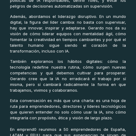
políticas de IA responsables, definir roles, y evitar los
peligros de decisiones automatizadas sin supervisión.
Además, abordamos el liderazgo disruptivo. En un mundo
digital, la figura del líder cambia: no basta con supervisar,
hay que innovar, inspirar y adaptarse. Gerardo nos da su
visión de cómo liderar equipos con mentalidad ágil, cómo
fomentar la creatividad en tiempos cambiantes y por qué el
talento humano sigue siendo el corazón de la
transformación, incluso con IA.
También exploramos los hábitos digitales: cómo la
tecnología redefine nuestra rutina, cómo surgen nuevas
competencias y qué debemos cultivar para prosperar.
Gerardo cree que la IA no erradicará el trabajo por sí
misma, pero sí cambiará radicalmente la forma en que
trabajamos, vivimos y colaboramos.
Esta conversación es más que una charla: es una hoja de
ruta para emprendedores, directores y líderes tecnológicos
que quieren entender no solo cómo usar la IA, sino cómo
integrarla con propósito, ética y visión de largo plazo.
En emprend0 reunimos a 50 emprendedores de España,
LATAM y EEUU para que sus experiencias te sirvan de